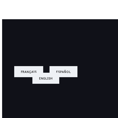
Saltar
al
contenido
FRANÇAIS
ESPAÑOL
ENGLISH